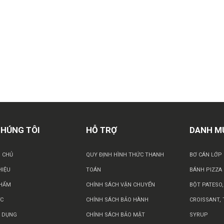
CHÚNG TÔI
HỖ TRỢ
DANH M
 CHỦ
QUY ĐỊNH HÌNH THỨC THANH
BƠ CÁN LỚP
HIỆU
TOÁN
BÁNH PIZZA
PHẨM
CHÍNH SÁCH VẬN CHUYỂN
BỘT PATESO,
ỨC
CHÍNH SÁCH BẢO HÀNH
CROISSANT, 
 DỤNG
CHÍNH SÁCH BẢO MẬT
SYRUP