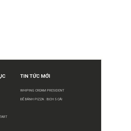
ỤC
TIN TỨC MỚI
WHIPING CREAM PRESIDENT
ĐẾ BÁNH PIZZA : BỊCH 5 CÁI
TART