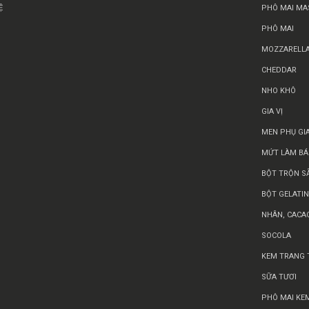
Ệ
PHÔ MAI M
PHÔ MAI
MOZZARELLA
CHEDDAR
NHO KHÔ
GIA VỊ
MEN PHỤ GI
MỨT LÀM BA
BỘT TRỘN S
BỘT GELATIN
NHÂN, CACAO
SOCOLA
KEM TRANG T
SỮA TƯƠI
PHÔ MAI KE