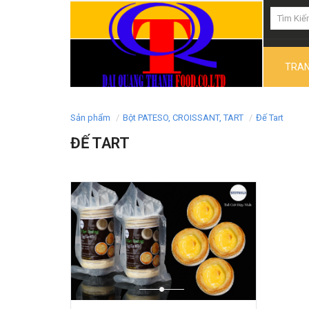
TRAN
Sản phẩm
Bột PATESO, CROISSANT, TART
Đế Tart
ĐẾ TART