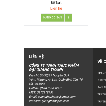
Đế Tart
Liên hệ
LIÊN HỆ
VỀ 
CÔNG TY TNHH THỰC PHẨM
ĐẠI QUANG THÀNH
TRANG
Địa chỉ: 50/53/17 Nguyễn Quý
Yêm, Phường An Lạc, Quận Bình Tân, TP
GIỚI T
Hồ Chí Minh
SẢN 
Hotline: (028) 3751 0081
MST: 0312318951
TIN T
Email:
quangthanhpcs@gmail.com
Website:
quangthanhpcs.com
TUYỂN