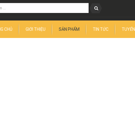
G CHỦ
GIỚI THIỆU
SẢN PHẨM
TIN TỨC
TUYỂN