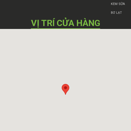
KEM SỮA
BƠ LẠT
VỊ TRÍ
CỬA HÀNG