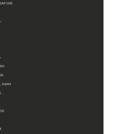
ASAPONE
 -
A
́NH
ẴN
, HẠNH
...
RÍ
M